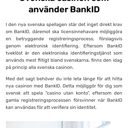
använder BankID
I den nya svenska spellagen står det inget direkt krav
om BankID, däremot ska licensinnehavare möjliggöra
en betryggande registreringsprocess, förslagsvis
genom elektronisk identifiering. Eftersom BankID
tveklöst är den elektroniska identifieringstjänst som
används mest flitigt bland svenskarna, finns den idag
på princip alla svenska casinon.
Med det sagt behöver du inte leta länge för att hitta
nya casinon med BankID. Detta möjliggör för dig som
svensk att spela ”casino utan konto”, eftersom den
gamla registreringsprocessen försvinner när BankID
kan användas för att verifiera sin identitet.