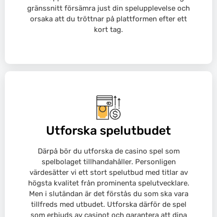
gränssnitt försämra just din spelupplevelse och
orsaka att du tröttnar på plattformen efter ett
kort tag.
Utforska spelutbudet
Därpå bör du utforska de casino spel som
spelbolaget tillhandahåller. Personligen
värdesätter vi ett stort spelutbud med titlar av
högsta kvalitet från prominenta spelutvecklare.
Men i slutändan är det förstås du som ska vara
tillfreds med utbudet. Utforska därför de spel
som erbjuds av casinot och garantera att dina