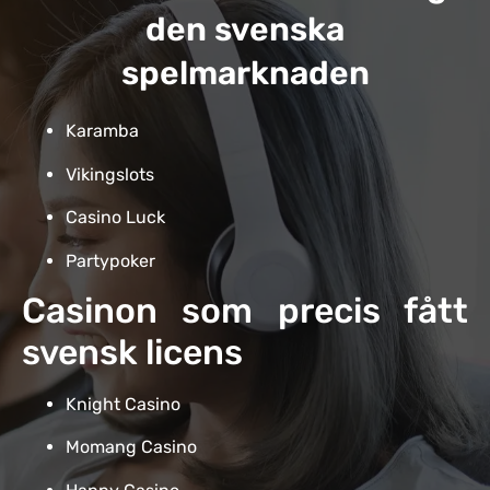
den svenska
spelmarknaden
Karamba
Vikingslots
Casino Luck
Partypoker
Casinon som precis fått
svensk licens
Knight Casino
Momang Casino