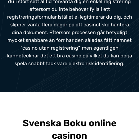
du i stort sett alltid förvänta dig en enkel registrering
eftersom du inte behöver fylla i ett
registreringsformulär.Istället e-legitimerar du dig, och
slipper vänta flera dagar på att casinot ska hantera
dina dokument. Eftersom processen går betydligt
mycket snabbare än förr har den således fått namnet
"casino utan registrering", men egentligen
kännetecknar det ett bra casino på vilket du kan börja
spela snabbt tack vare elektronisk identifiering.
Svenska Boku online
casinon