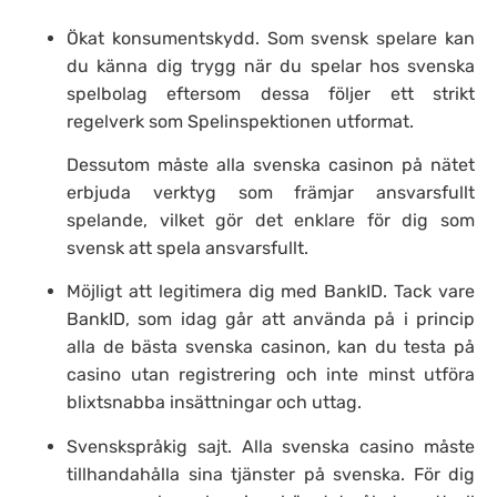
Ökat konsumentskydd. Som svensk spelare kan
du känna dig trygg när du spelar hos svenska
spelbolag eftersom dessa följer ett strikt
regelverk som Spelinspektionen utformat.
Dessutom måste alla svenska casinon på nätet
erbjuda verktyg som främjar ansvarsfullt
spelande, vilket gör det enklare för dig som
svensk att spela ansvarsfullt.
Möjligt att legitimera dig med BankID. Tack vare
BankID, som idag går att använda på i princip
alla de bästa svenska casinon, kan du testa på
casino utan registrering och inte minst utföra
blixtsnabba insättningar och uttag.
Svenskspråkig sajt. Alla svenska casino måste
tillhandahålla sina tjänster på svenska. För dig