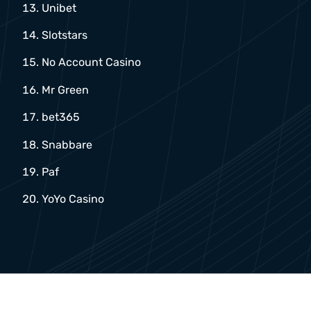
Unibet
Slotstars
No Account Casino
Mr Green
bet365
Snabbare
Paf
YoYo Casino