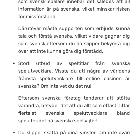
som svensk spelare innebär det således att all
information är på svenska, vilket minskar risken
för missförstånd.
Därutöver måste supporten som erbjuds kunna
tala och förstå svenska, vilket vidare gagnar dig
som svensk eftersom du då slipper bekymra dig
över att inte kunna göra dig förstådd.
Stort utbud av speltitlar från svenska
spelutvecklare. Visste du att några av världens
främsta spelutvecklare till online casinon är
svenska? Om inte vet du det nu!
Eftersom svenska företag tenderar att stötta
varandra, betyder det att du allt som oftast hittar
flertalet svenska spelutvecklare bland
spelutbudet på svenska spelsajter!
Du slipper skatta på dina vinster. Om inte ovan