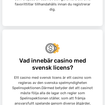
favorittitlar tillhandahålls innan du registrerar
dig.
Vad innebär casino med
svensk licens?
Ett casino med svensk licens är ett casino som
regleras av den svenska spelmyndigheten
Spelinspektionen.Därmed betyder det att casinot
måste följa alla de lagar och regler som
Spelinspektionen ställer, som att främja
ansvarsfullt spelande genom diverse åtgärder,