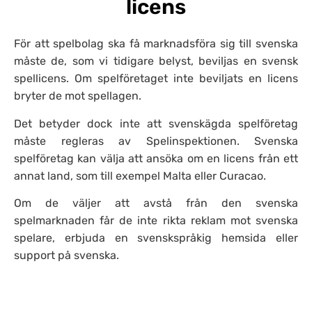
licens
För att spelbolag ska få marknadsföra sig till svenska
måste de, som vi tidigare belyst, beviljas en svensk
spellicens. Om spelföretaget inte beviljats en licens
bryter de mot spellagen.
Det betyder dock inte att svenskägda spelföretag
måste regleras av Spelinspektionen. Svenska
spelföretag kan välja att ansöka om en licens från ett
annat land, som till exempel Malta eller Curacao.
Om de väljer att avstå från den svenska
spelmarknaden får de inte rikta reklam mot svenska
spelare, erbjuda en svenskspråkig hemsida eller
support på svenska.