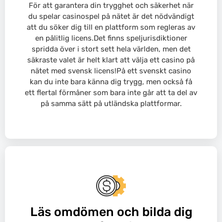
För att garantera din trygghet och säkerhet när
du spelar casinospel på nätet är det nödvändigt
att du söker dig till en plattform som regleras av
en pålitlig licens.Det finns speljurisdiktioner
spridda över i stort sett hela världen, men det
säkraste valet är helt klart att välja ett casino på
nätet med svensk licens!På ett svenskt casino
kan du inte bara känna dig trygg, men också få
ett flertal förmåner som bara inte går att ta del av
på samma sätt på utländska plattformar.
Läs omdömen och bilda dig