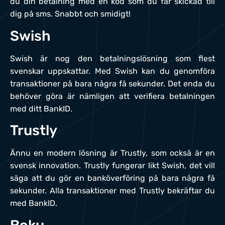
du din betalning med en kod som du får skickad till
dig på sms. Snabbt och smidigt!
Swish
Swish är nog den betalningslösning som flest
svenskar uppskattar. Med Swish kan du genomföra
transaktioner på bara några få sekunder. Det enda du
behöver göra är nämligen att verifiera betalningen
med ditt BankID.
Trustly
Ännu en modern lösning är Trustly, som också är en
svensk innovation. Trustly fungerar likt Swish, det vill
säga att du gör en banköverföring på bara några få
sekunder. Alla transaktioner med Trustly bekräftar du
med BankID.