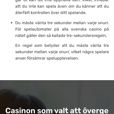
att du inte kan spela även om du känner att du
återfått kontrollen över ditt spelande.
Du måste vänta tre sekunder mellan varje snurr.
För spelautomater på alla svenska casino på
nätet gäller den så kallade tre-sekundersregeln.
En regel som betyder att du måste vänta tre
sekunder mellan varje snurr, vilket några spelare
anser försämrar spelupplevelsen.
Casinon som valt att överge