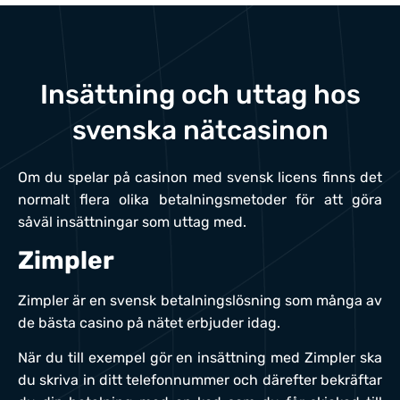
Insättning och uttag hos
svenska nätcasinon
Om du spelar på casinon med svensk licens finns det
normalt flera olika betalningsmetoder för att göra
såväl insättningar som uttag med.
Zimpler
Zimpler är en svensk betalningslösning som många av
de bästa casino på nätet erbjuder idag.
När du till exempel gör en insättning med Zimpler ska
du skriva in ditt telefonnummer och därefter bekräftar